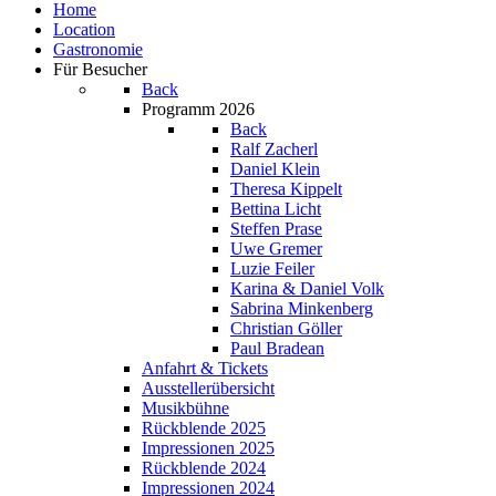
Home
Location
Gastronomie
Für Besucher
Back
Programm 2026
Back
Ralf Zacherl
Daniel Klein
Theresa Kippelt
Bettina Licht
Steffen Prase
Uwe Gremer
Luzie Feiler
Karina & Daniel Volk
Sabrina Minkenberg
Christian Göller
Paul Bradean
Anfahrt & Tickets
Ausstellerübersicht
Musikbühne
Rückblende 2025
Impressionen 2025
Rückblende 2024
Impressionen 2024