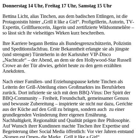
Donnerstag 14 Uhr, Freitag 17 Uhr, Samstag 15 Uhr
Bettina Licht, alias Tinchen, aus dem badischen Ettlingen, ist die
Protagonistin hinter „Grill it like a Girl“. Profigrillerin, Autorin, TV-
Expertin, Grillfluencerin, Jägerin und zertifizierte Wildsommelière –
so lässt sich ihr vielseitiges Wirken kurz beschreiben.
Ihre Karriere begann Bettina als Bundesgrenzschützerin, Polizistin
und Speditionsfachfrau. Erste Bekanntheit erlangte sie als jüngste
(und strengste) Türsteherin in der Karlsruher VIP-Disco
„Nachtcafe“ – der Abend, an dem sie den Hollywood-Star Russell
Crowe an der Tür abwies, gehört heute zu den gern erzählten
Anekdoten.
Nach einer Familien- und Erziehungspause kehrte Tinchen als
Leiterin der Grill-Abteilung eines Großmarktes ins Berufsleben
zurück. Dort infizierte sie sich mit dem BBQ-Virus: Der Spirit der
BBQ-Community – Freiheit, Freundschaft, gemeinsamer Genuss
und bewusste Zubereitung – inspirierte sie nicht nur dazu, Gerichte
aus der Küche auf den Grill zu bringen, sondern auch zu einer
grundlegenden Veränderung ihrer eigenen Ernährung.
Nachhaltigkeit, Regionalität und Qualität prägen ihre Philosophie.
Auf Wunsch ihrer Kundinnen machte Tinchen ihre Expertise und
Begeisterung über Social Media öffentlich: Vor vier Jahren entstand
-Nomen est Omen- die Marke „Grill it like a Girl“.