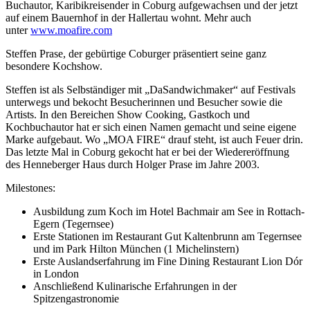
Buchautor, Karibikreisender in Coburg aufgewachsen und der jetzt
auf einem Bauernhof in der Hallertau wohnt. Mehr auch
unter
www.moafire.com
Steffen Prase, der gebürtige Coburger präsentiert seine ganz
besondere Kochshow.
Steffen ist als Selbständiger mit „DaSandwichmaker“ auf Festivals
unterwegs und bekocht Besucherinnen und Besucher sowie die
Artists. In den Bereichen Show Cooking, Gastkoch und
Kochbuchautor hat er sich einen Namen gemacht und seine eigene
Marke aufgebaut. Wo „MOA FIRE“ drauf steht, ist auch Feuer drin.
Das letzte Mal in Coburg gekocht hat er bei der Wiedereröffnung
des Henneberger Haus durch Holger Prase im Jahre 2003.
Milestones:
Ausbildung zum Koch im Hotel Bachmair am See in Rottach-
Egern (Tegernsee)
Erste Stationen im Restaurant Gut Kaltenbrunn am Tegernsee
und im Park Hilton München (1 Michelinstern)
Erste Auslandserfahrung im Fine Dining Restaurant Lion Dór
in London
Anschließend Kulinarische Erfahrungen in der
Spitzengastronomie