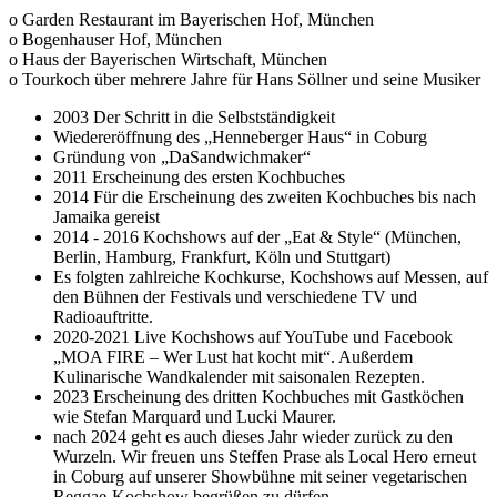
o Garden Restaurant im Bayerischen Hof, München
o Bogenhauser Hof, München
o Haus der Bayerischen Wirtschaft, München
o Tourkoch über mehrere Jahre für Hans Söllner und seine Musiker
2003 Der Schritt in die Selbstständigkeit
Wiedereröffnung des „Henneberger Haus“ in Coburg
Gründung von „DaSandwichmaker“
2011 Erscheinung des ersten Kochbuches
2014 Für die Erscheinung des zweiten Kochbuches bis nach
Jamaika gereist
2014 - 2016 Kochshows auf der „Eat & Style“ (München,
Berlin, Hamburg, Frankfurt, Köln und Stuttgart)
Es folgten zahlreiche Kochkurse, Kochshows auf Messen, auf
den Bühnen der Festivals und verschiedene TV und
Radioauftritte.
2020-2021 Live Kochshows auf YouTube und Facebook
„MOA FIRE – Wer Lust hat kocht mit“. Außerdem
Kulinarische Wandkalender mit saisonalen Rezepten.
2023 Erscheinung des dritten Kochbuches mit Gastköchen
wie Stefan Marquard und Lucki Maurer.
nach 2024 geht es auch dieses Jahr wieder zurück zu den
Wurzeln. Wir freuen uns Steffen Prase als Local Hero erneut
in Coburg auf unserer Showbühne mit seiner vegetarischen
Reggae-Kochshow begrüßen zu dürfen.